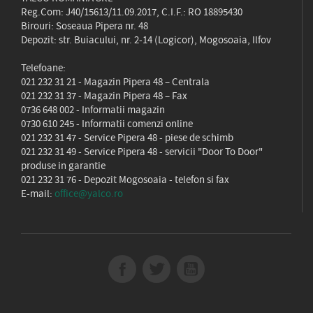
Reg.Com: J40/15613/11.09.2017, C.I.F.: RO 18895430
Birouri: Soseaua Pipera nr. 48
Depozit: str. Buiacului, nr. 2-14 (Logicor), Mogosoaia, Ilfov
Telefoane:
021 232 31 21
- Magazin Pipera 48 – Centrala
021 232 31 37
- Magazin Pipera 48 – Fax
0736 648 002
- Informatii magazin
0730 610 245
- Informatii comenzi online
021 232 31 47
- Service Pipera 48 - piese de schimb
021 232 31 49
- Service Pipera 48 - servicii "Door To Door"
produse in garantie
021 232 31 76
- Depozit Mogosoaia - telefon si fax
E-mail:
office@yalco.ro