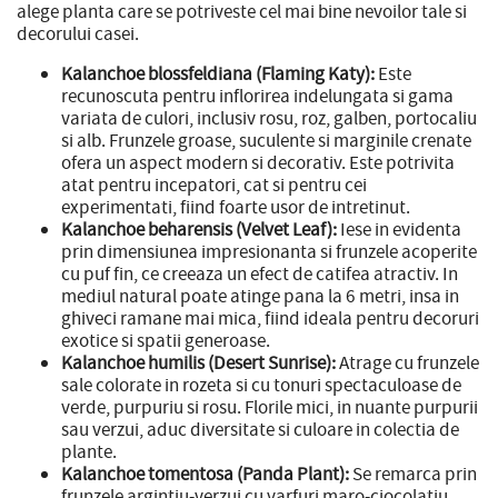
alege planta care se potriveste cel mai bine nevoilor tale si
decorului casei.
Kalanchoe blossfeldiana (Flaming Katy):
Este
recunoscuta pentru inflorirea indelungata si gama
variata de culori, inclusiv rosu, roz, galben, portocaliu
si alb. Frunzele groase, suculente si marginile crenate
ofera un aspect modern si decorativ. Este potrivita
atat pentru incepatori, cat si pentru cei
experimentati, fiind foarte usor de intretinut.
Kalanchoe beharensis (Velvet Leaf):
Iese in evidenta
prin dimensiunea impresionanta si frunzele acoperite
cu puf fin, ce creeaza un efect de catifea atractiv. In
mediul natural poate atinge pana la 6 metri, insa in
ghiveci ramane mai mica, fiind ideala pentru decoruri
exotice si spatii generoase.
Kalanchoe humilis (Desert Sunrise):
Atrage cu frunzele
sale colorate in rozeta si cu tonuri spectaculoase de
verde, purpuriu si rosu. Florile mici, in nuante purpurii
sau verzui, aduc diversitate si culoare in colectia de
plante.
Kalanchoe tomentosa (Panda Plant):
Se remarca prin
frunzele argintiu-verzui cu varfuri maro-ciocolatiu,