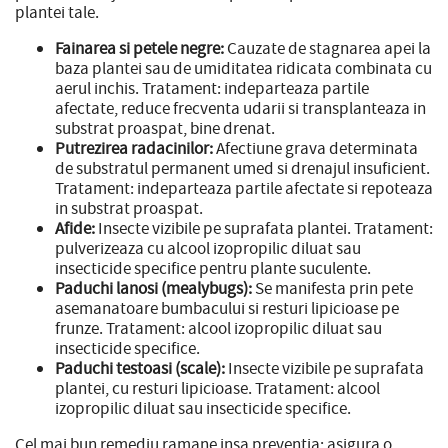
plantei tale.
Fainarea si petele negre:
Cauzate de stagnarea apei la
baza plantei sau de umiditatea ridicata combinata cu
aerul inchis. Tratament: indeparteaza partile
afectate, reduce frecventa udarii si transplanteaza in
substrat proaspat, bine drenat.
Putrezirea radacinilor:
Afectiune grava determinata
de substratul permanent umed si drenajul insuficient.
Tratament: indeparteaza partile afectate si repoteaza
in substrat proaspat.
Afide:
Insecte vizibile pe suprafata plantei. Tratament:
pulverizeaza cu alcool izopropilic diluat sau
insecticide specifice pentru plante suculente.
Paduchi lanosi (mealybugs):
Se manifesta prin pete
asemanatoare bumbacului si resturi lipicioase pe
frunze. Tratament: alcool izopropilic diluat sau
insecticide specifice.
Paduchi testoasi (scale):
Insecte vizibile pe suprafata
plantei, cu resturi lipicioase. Tratament: alcool
izopropilic diluat sau insecticide specifice.
Cel mai bun remediu ramane insa preventia: asigura o