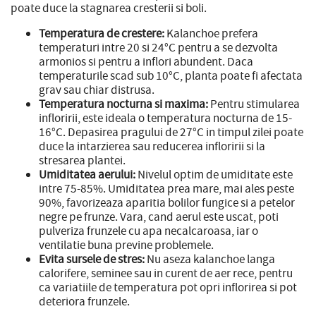
poate duce la stagnarea cresterii si boli.
Temperatura de crestere:
Kalanchoe prefera
temperaturi intre 20 si 24°C pentru a se dezvolta
armonios si pentru a inflori abundent. Daca
temperaturile scad sub 10°C, planta poate fi afectata
grav sau chiar distrusa.
Temperatura nocturna si maxima:
Pentru stimularea
infloririi, este ideala o temperatura nocturna de 15-
16°C. Depasirea pragului de 27°C in timpul zilei poate
duce la intarzierea sau reducerea infloririi si la
stresarea plantei.
Umiditatea aerului:
Nivelul optim de umiditate este
intre 75-85%. Umiditatea prea mare, mai ales peste
90%, favorizeaza aparitia bolilor fungice si a petelor
negre pe frunze. Vara, cand aerul este uscat, poti
pulveriza frunzele cu apa necalcaroasa, iar o
ventilatie buna previne problemele.
Evita sursele de stres:
Nu aseza kalanchoe langa
calorifere, seminee sau in curent de aer rece, pentru
ca variatiile de temperatura pot opri inflorirea si pot
deteriora frunzele.