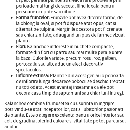
perioade mai lungi de seceta, fiind ideala pentru
persoane ocupate sau uituce.
Forma frunzelor:
Frunzele pot avea diferite forme, de
la oblong la oval, si pot fi dispuse atat opus, cat si
alternat pe tulpina. Marginile acestora pot fi crenate
sau chiar zimtate, adaugand un plus de farmec vizual
plantei.
Flori:
Kalanchoe infloreste in buchete compacte,
formate din flori cu patru sau mai multe petale unite
la baza. Culorile variate, precum rosu, roz, galben,
portocaliu sau alb, aduc un efect decorativ
spectaculos.
Inflorire extinsa:
Plantele din acest gen au o perioada
de inflorire lunga deoarece bobocii se deschid treptat,
nu toti odata. Acest avantaj inseamna ca ele pot
decora casa timp de saptamani sau chiar luni intregi.
Kalanchoe combina frumusetea cu usurinta in ingrijire,
potrivindu-se atat incepatorilor, cat si iubitorilor pasionati
de plante. Este o alegere excelenta pentru orice interior sau
colt de gradina, oferind culoare si vitalitate pe tot parcursul
anului.