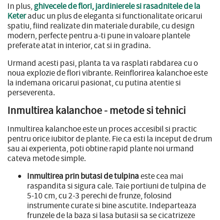
In plus,
ghivecele de flori, jardinierele si rasadnitele de la
Keter
aduc un plus de eleganta si functionalitate oricarui
spatiu, fiind realizate din materiale durabile, cu design
modern, perfecte pentru a-ti pune in valoare plantele
preferate atat in interior, cat si in gradina.
Urmand acesti pasi, planta ta va rasplati rabdarea cu o
noua explozie de flori vibrante. Reinflorirea kalanchoe este
la indemana oricarui pasionat, cu putina atentie si
perseverenta.
Inmultirea kalanchoe - metode si tehnici
Inmultirea kalanchoe este un proces accesibil si practic
pentru orice iubitor de plante. Fie ca esti la inceput de drum
sau ai experienta, poti obtine rapid plante noi urmand
cateva metode simple.
Inmultirea prin butasi de tulpina
este cea mai
raspandita si sigura cale. Taie portiuni de tulpina de
5-10 cm, cu 2-3 perechi de frunze, folosind
instrumente curate si bine ascutite. Indeparteaza
frunzele de la baza si lasa butasii sa se cicatrizeze