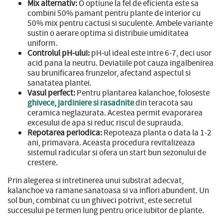
Mix alternativ:
O optiune la fel de eficienta este sa
combini 50% pamant pentru plante de interior cu
50% mix pentru cactusi si suculente. Ambele variante
sustin o aerare optima si distribuie umiditatea
uniform.
Controlul pH-ului:
pH-ul ideal este intre 6-7, deci usor
acid pana la neutru. Deviatiile pot cauza ingalbenirea
sau brunificarea frunzelor, afectand aspectul si
sanatatea plantei.
Vasul perfect:
Pentru plantarea kalanchoe, foloseste
ghivece, jardiniere si rasadnite
din teracota sau
ceramica neglazurata. Acestea permit evaporarea
excesului de apa si reduc riscul de suprauda.
Repotarea periodica:
Repoteaza planta o data la 1-2
ani, primavara. Aceasta procedura revitalizeaza
sistemul radicular si ofera un start bun sezonului de
crestere.
Prin alegerea si intretinerea unui substrat adecvat,
kalanchoe va ramane sanatoasa si va inflori abundent. Un
sol bun, combinat cu un ghiveci potrivit, este secretul
succesului pe termen lung pentru orice iubitor de plante.