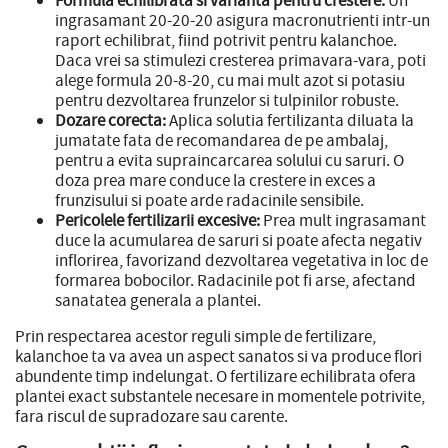
ingrasamant 20-20-20 asigura macronutrienti intr-un
raport echilibrat, fiind potrivit pentru kalanchoe.
Daca vrei sa stimulezi cresterea primavara-vara, poti
alege formula 20-8-20, cu mai mult azot si potasiu
pentru dezvoltarea frunzelor si tulpinilor robuste.
Dozare corecta:
Aplica solutia fertilizanta diluata la
jumatate fata de recomandarea de pe ambalaj,
pentru a evita supraincarcarea solului cu saruri. O
doza prea mare conduce la crestere in exces a
frunzisului si poate arde radacinile sensibile.
Pericolele fertilizarii excesive:
Prea mult ingrasamant
duce la acumularea de saruri si poate afecta negativ
inflorirea, favorizand dezvoltarea vegetativa in loc de
formarea bobocilor. Radacinile pot fi arse, afectand
sanatatea generala a plantei.
Prin respectarea acestor reguli simple de fertilizare,
kalanchoe ta va avea un aspect sanatos si va produce flori
abundente timp indelungat. O fertilizare echilibrata ofera
plantei exact substantele necesare in momentele potrivite,
fara riscul de supradozare sau carente.