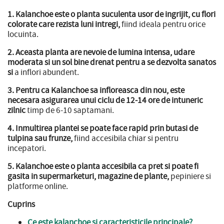
1. Kalanchoe este o planta suculenta usor de ingrijit, cu flori
colorate care rezista luni intregi,
fiind ideala pentru orice
locuinta.
2. Aceasta planta are nevoie de lumina intensa, udare
moderata si un sol bine drenat pentru a se dezvolta sanatos
si
a inflori abundent.
3. Pentru ca Kalanchoe sa infloreasca din nou, este
necesara asigurarea unui ciclu de 12-14 ore de intuneric
zilnic
timp de 6-10 saptamani.
4. Inmultirea plantei se poate face rapid prin butasi de
tulpina sau frunze,
fiind accesibila chiar si pentru
incepatori.
5. Kalanchoe este o planta accesibila ca pret si poate fi
gasita in supermarketuri, magazine de plante,
pepiniere si
platforme online.
Cuprins
Ce este kalanchoe si caracteristicile principale?