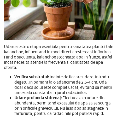
Udarea este o etapa esentiala pentru sanatatea plantei tale
kalanchoe, influentand in mod direct cresterea si inflorirea.
Fiind o suculenta, kalanchoe stocheaza apa in frunze, astfel
incat necesita atentie la frecventa si cantitatea de apa
oferita.
Verifica substratul:
Inainte de fiecare udare, introdu
degetul in pamant la o adancime de 2,5-4 cm. Uda
doar daca solul este complet uscat, evitand sa mentii
umezeala constanta in jurul radacinilor.
Udare profunda si drenaj:
Efectueaza o udare din
abundenta, permitand excesului de apa sa se scurga
prin orificiile ghiveciului. Nu lasa apa sa stagneze in
farfuriuta, pentru ca radacinile pot putrezi rapid.