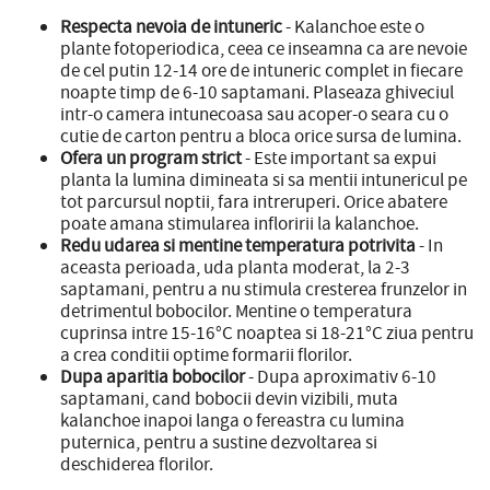
Respecta nevoia de intuneric
- Kalanchoe este o
plante fotoperiodica, ceea ce inseamna ca are nevoie
de cel putin 12-14 ore de intuneric complet in fiecare
noapte timp de 6-10 saptamani. Plaseaza ghiveciul
intr-o camera intunecoasa sau acoper-o seara cu o
cutie de carton pentru a bloca orice sursa de lumina.
Ofera un program strict
- Este important sa expui
planta la lumina dimineata si sa mentii intunericul pe
tot parcursul noptii, fara intreruperi. Orice abatere
poate amana stimularea infloririi la kalanchoe.
Redu udarea si mentine temperatura potrivita
- In
aceasta perioada, uda planta moderat, la 2-3
saptamani, pentru a nu stimula cresterea frunzelor in
detrimentul bobocilor. Mentine o temperatura
cuprinsa intre 15-16°C noaptea si 18-21°C ziua pentru
a crea conditii optime formarii florilor.
Dupa aparitia bobocilor
- Dupa aproximativ 6-10
saptamani, cand bobocii devin vizibili, muta
kalanchoe inapoi langa o fereastra cu lumina
puternica, pentru a sustine dezvoltarea si
deschiderea florilor.