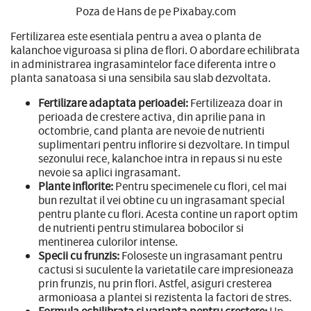
Poza de Hans de pe Pixabay.com
Fertilizarea este esentiala pentru a avea o planta de
kalanchoe viguroasa si plina de flori. O abordare echilibrata
in administrarea ingrasamintelor face diferenta intre o
planta sanatoasa si una sensibila sau slab dezvoltata.
Fertilizare adaptata perioadei:
Fertilizeaza doar in
perioada de crestere activa, din aprilie pana in
octombrie, cand planta are nevoie de nutrienti
suplimentari pentru inflorire si dezvoltare. In timpul
sezonului rece, kalanchoe intra in repaus si nu este
nevoie sa aplici ingrasamant.
Plante inflorite:
Pentru specimenele cu flori, cel mai
bun rezultat il vei obtine cu un ingrasamant special
pentru plante cu flori. Acesta contine un raport optim
de nutrienti pentru stimularea bobocilor si
mentinerea culorilor intense.
Specii cu frunzis:
Foloseste un ingrasamant pentru
cactusi si suculente la varietatile care impresioneaza
prin frunzis, nu prin flori. Astfel, asiguri cresterea
armonioasa a plantei si rezistenta la factori de stres.
Formula echilibrata si varianta pentru crestere:
Un