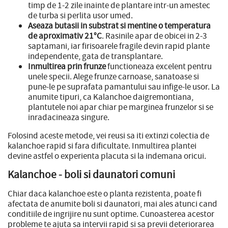
timp de 1-2 zile inainte de plantare intr-un amestec
de turba si perlita usor umed.
Aseaza butasii in substrat si mentine o temperatura
de aproximativ 21°C
. Rasinile apar de obicei in 2-3
saptamani, iar firisoarele fragile devin rapid plante
independente, gata de transplantare.
Inmultirea prin frunze
functioneaza excelent pentru
unele specii. Alege frunze carnoase, sanatoase si
pune-le pe suprafata pamantului sau infige-le usor. La
anumite tipuri, ca Kalanchoe daigremontiana,
plantutele noi apar chiar pe marginea frunzelor si se
inradacineaza singure.
Folosind aceste metode, vei reusi sa iti extinzi colectia de
kalanchoe rapid si fara dificultate. Inmultirea plantei
devine astfel o experienta placuta si la indemana oricui.
Kalanchoe - boli si daunatori comuni
Chiar daca kalanchoe este o planta rezistenta, poate fi
afectata de anumite boli si daunatori, mai ales atunci cand
conditiile de ingrijire nu sunt optime. Cunoasterea acestor
probleme te ajuta sa intervii rapid si sa previi deteriorarea