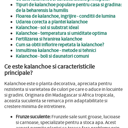
Tipuri de kalanchoe populare pentru casa si gradina:
de la beharensis la humilis
Floarea de kalanchoe, ingrijire - conditii de lumina
Udarea corecta a plantei kalanchoe
Kalanchoe - sol si substrat ideal
Kalanchoe - temperatura si umiditate optima
Fertilizarea si hranirea kalanchoe
Cum sa obtii inflorire repetata la kalanchoe?
Inmultirea kalanchoe - metode si tehnici
Kalanchoe - boli si daunatori comuni
Ce este kalanchoe si caracteristicile
principale?
Kalanchoe este o planta decorativa, apreciata pentru
rezistenta si varietatea de culori pe care o aduce in locuinte
si gradini. Originara din Madagascar si Africa tropicala,
aceasta suculenta se remarca prin adaptabilitate si
crestere minima de intretinere.
Frunze suculente:
Frunzele sale sunt groase, lucioase
si carnoase, specializate pentru a stoca apa. Acest
aspect permite plantei sa treaca fara probleme prin