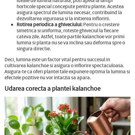
ideale de lumina naturala, poti apela la lampi
horticole special concepute pentru plante. Acestea
asigura spectrul de lumina necesar, contribuind la
dezvoltarea viguroasa si la initierea infloririi.
Rotirea periodica a ghiveciului:
Pentru o crestere
simetrica si uniforma, roteste ghiveciul la fiecare
cateva zile. Astfel, toate partile kalanchoe vor primi
lumina si planta nu se va inclina sau deforma spre o
singura directie.
Deci, lumina este un factor vital pentru succesul in
cultivarea kalanchoe si asigura o inflorire spectaculoasa.
Asigura-te ca oferi plantei tale expunere optima la lumina si
efectele pozitive nu vor intarzia sa apara.
Udarea corecta a plantei kalanchoe