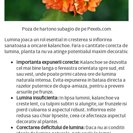
Poza de hartono subagio de pe Pexels.com
Lumina joaca un rol esential in cresterea si inflorirea
sanatoasa a oricarei kalanchoe. Fara o cantitate corecta de
lumina, planta ta nu va atinge potentialul maxim decorativ.
Importanta expunerii corecte:
Kalanchoe se dezvolta
cel mai bine langa o fereastra orientata spre sud, est
sau vest, unde poate primi cateva ore de lumina
naturala intensa. Evita expunerea in bataia directa a
razelor puternice de dupa-amiaza, pentru a preveni
arsurile pe frunze.
Lumina insuficienta:
In lipsa luminii, kalanchoe va
creste lent, cu tulpini subtiri si alungite, iar frunzele isi
pierd culoarea si aspectul robust. Inflorirea este
redusa sau chiar lipseste, ceea ce afecteaza aspectul
decorativ al plantei.
Corectarea deficitului de lumina:
Daca nu ai conditii