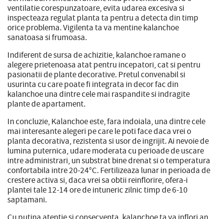
ventilatie corespunzatoare, evita udarea excesiva si
inspecteaza regulat planta ta pentru a detecta din timp
orice problema. Vigilenta ta va mentine kalanchoe
sanatoasa si frumoasa.
Indiferent de sursa de achizitie, kalanchoe ramane o
alegere prietenoasa atat pentru incepatori, cat si pentru
pasionatii de plante decorative. Pretul convenabil si
usurinta cu care poate fi integrata in decor fac din
kalanchoe una dintre cele mai raspandite si indragite
plante de apartament.
In concluzie, Kalanchoe este, fara indoiala, una dintre cele
mai interesante alegeri pe care le poti face daca vrei o
planta decorativa, rezistenta si usor de ingrijit. Ai nevoie de
lumina puternica, udare moderata cu perioade de uscare
intre administrari, un substrat bine drenat si o temperatura
confortabila intre 20-24°C. Fertilizeaza lunar in perioada de
crestere activa si, daca vrei sa obtii reinflorire, ofera-i
plantei tale 12-14 ore de intuneric zilnic timp de 6-10
saptamani.
Cu putina atentie si consecventa, kalanchoe ta va inflori an