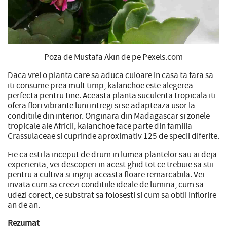
Poza de Mustafa Akın de pe Pexels.com
Daca vrei o planta care sa aduca culoare in casa ta fara sa
iti consume prea mult timp, kalanchoe este alegerea
perfecta pentru tine. Aceasta planta suculenta tropicala iti
ofera flori vibrante luni intregi si se adapteaza usor la
conditiile din interior. Originara din Madagascar si zonele
tropicale ale Africii, kalanchoe face parte din familia
Crassulaceae si cuprinde aproximativ 125 de specii diferite.
Fie ca esti la inceput de drum in lumea plantelor sau ai deja
experienta, vei descoperi in acest ghid tot ce trebuie sa stii
pentru a cultiva si ingriji aceasta floare remarcabila. Vei
invata cum sa creezi conditiile ideale de lumina, cum sa
udezi corect, ce substrat sa folosesti si cum sa obtii inflorire
an de an.
Rezumat