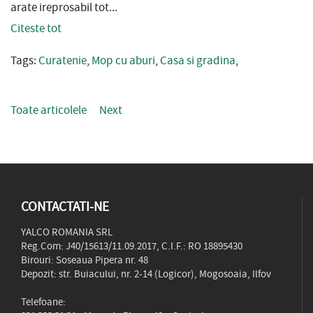
arate ireprosabil tot...
Citeste tot
Tags:
Curatenie
,
Mop cu aburi
,
Casa si gradina
,
Toate articolele
Next
CONTACTATI-NE
YALCO ROMANIA SRL
Reg.Com: J40/15613/11.09.2017, C.I.F.: RO 18895430
Birouri: Soseaua Pipera nr. 48
Depozit: str. Buiacului, nr. 2-14 (Logicor), Mogosoaia, Ilfov
Telefoane: