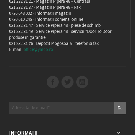
021 232 31 21
- Magazin Pipera 48 – Centrala
021 232 31 37
- Magazin Pipera 48 – Fax
0736 648 002
- Informatii magazin
0730 610 245
- Informatii comenzi online
021 232 31 47
- Service Pipera 48 - piese de schimb
021 232 31 49
- Service Pipera 48 - servicii "Door To Door"
produse in garantie
021 232 31 76
- Depozit Mogosoaia - telefon si fax
E-mail:
office@yalco.ro
INFORMATII
