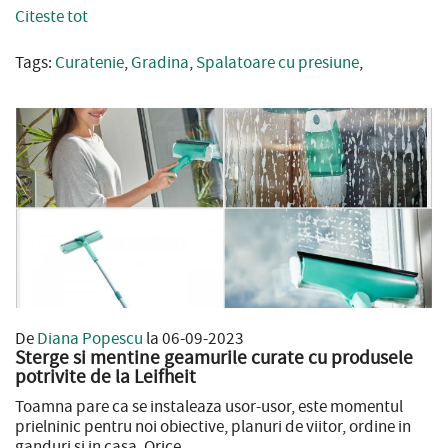
Citeste tot
Tags:
Curatenie
,
Gradina
,
Spalatoare cu presiune
,
De
Diana Popescu
la 06-09-2023
Sterge si mentine geamurile curate cu produsele
potrivite de la Leifheit
Toamna pare ca se instaleaza usor-usor, este momentul
prielninic pentru noi obiective, planuri de viitor, ordine in
ganduri si in casa. Orice...