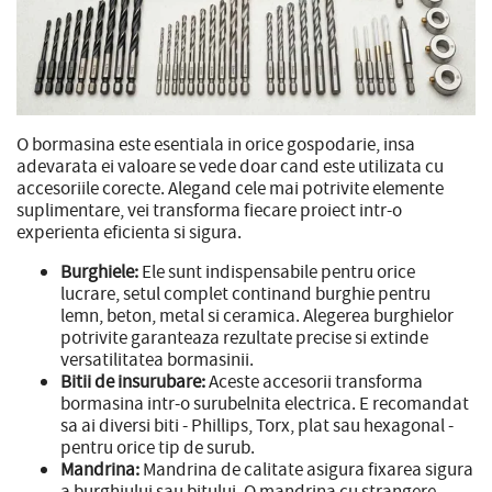
O bormasina este esentiala in orice gospodarie, insa
adevarata ei valoare se vede doar cand este utilizata cu
accesoriile corecte. Alegand cele mai potrivite elemente
suplimentare, vei transforma fiecare proiect intr-o
experienta eficienta si sigura.
Burghiele:
Ele sunt indispensabile pentru orice
lucrare, setul complet continand burghie pentru
lemn, beton, metal si ceramica. Alegerea burghielor
potrivite garanteaza rezultate precise si extinde
versatilitatea bormasinii.
Bitii de insurubare:
Aceste accesorii transforma
bormasina intr-o surubelnita electrica. E recomandat
sa ai diversi biti - Phillips, Torx, plat sau hexagonal -
pentru orice tip de surub.
Mandrina:
Mandrina de calitate asigura fixarea sigura
a burghiului sau bitului. O mandrina cu strangere