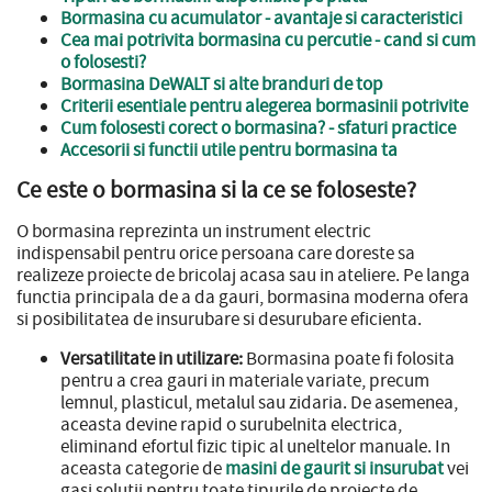
Bormasina cu acumulator - avantaje si caracteristici
Cea mai potrivita bormasina cu percutie - cand si cum
o folosesti?
Bormasina DeWALT si alte branduri de top
Criterii esentiale pentru alegerea bormasinii potrivite
Cum folosesti corect o bormasina? - sfaturi practice
Accesorii si functii utile pentru bormasina ta
Ce este o bormasina si la ce se foloseste?
O bormasina reprezinta un instrument electric
indispensabil pentru orice persoana care doreste sa
realizeze proiecte de bricolaj acasa sau in ateliere. Pe langa
functia principala de a da gauri, bormasina moderna ofera
si posibilitatea de insurubare si desurubare eficienta.
Versatilitate in utilizare:
Bormasina poate fi folosita
pentru a crea gauri in materiale variate, precum
lemnul, plasticul, metalul sau zidaria. De asemenea,
aceasta devine rapid o surubelnita electrica,
eliminand efortul fizic tipic al uneltelor manuale. In
aceasta categorie de
masini de gaurit si insurubat
vei
gasi solutii pentru toate tipurile de proiecte de