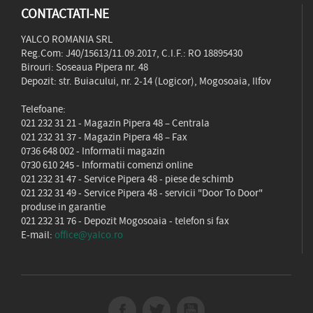
CONTACTATI-NE
YALCO ROMANIA SRL
Reg.Com: J40/15613/11.09.2017, C.I.F.: RO 18895430
Birouri: Soseaua Pipera nr. 48
Depozit: str. Buiacului, nr. 2-14 (Logicor), Mogosoaia, Ilfov
Telefoane:
021 232 31 21
- Magazin Pipera 48 – Centrala
021 232 31 37
- Magazin Pipera 48 – Fax
0736 648 002
- Informatii magazin
0730 610 245
- Informatii comenzi online
021 232 31 47
- Service Pipera 48 - piese de schimb
021 232 31 49
- Service Pipera 48 - servicii "Door To Door"
produse in garantie
021 232 31 76
- Depozit Mogosoaia - telefon si fax
E-mail:
office@yalco.ro