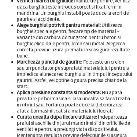
Verifica fixarea burghiului:
Inainte de pornire, verifica
daca burghiul este introdus corect si fixat ferm in
mandrina. Un burghiu instabil poate duce la erori de
gaurire si accidente.
Alege burghiul potrivit pentru material:
Utilizeaza
burghie speciale pentru fiecare tip de material –
variante din carbura de tungsten pentru beton si
burghie elicoidale pentru lemn sau metal. Alegerea
corecta previne uzura prematura si asigura rezultate
bune.
Marcheaza punctul de gaurire:
Foloseste un creion
sau un punctator pe suprafata materialului pentru a
impiedica alunecarea burghiului in timpul inceputului
gauririi. Astfel, vei obtine o gaura precisa chiar de la
start.
Aplica presiune constanta si moderata:
Nu apasa
prea tare pe bormasina si lasa unealta sa faca treaba
in ritmul sau. Fortarea poate duce la deteriorarea
atat a bormasinii, cat si a materialului lucrat.
Curata unealta dupa fiecare utilizare:
Indeparteaza
praful si aschiile din jurul mandrinei si din orificiile de
ventilatie pentru a prelungi viata dispozitivului.
Mentenanta regulata previne defectiunile si asigura