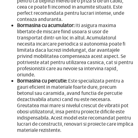
pentru ca depinzi mereu de o priza si de un cablu,
ceea ce poate fi incomod in anumite situatii. Este
perfect recomandata pentru lucrari intense, unde
conteaza anduranta.
Bormasina cu acumulator:
Iti asigura maxima
libertate de miscare fiind usoara si usor de
transportat dintr-un loc in altul. Acumulatorul
necesita incarcare periodica si autonomia poate fi
limitata daca lucrezi indelungat, dar avantajele
privind mobilitatea compenseaza acest aspect. Se
potriveste atat pentru utilizarea casnica, cat si pentru
profesionistii care au nevoie sa intervina rapid,
oriunde.
Bormasina cu percutie:
Este specializata pentru a
gauri eficient in materiale foarte dure, precum
betonul sau caramida, avand functia de percutie
dezactivabila atunci cand nu este necesara.
Greutatea mai mare si nivelul crescut de vibratii pot
obosi utilizatorul, insa pentru proiecte dificile este
indispensabila. Acest model este recomandat pentru
lucrari de constructii, renovari si proiecte care implica
materiale rezistente.