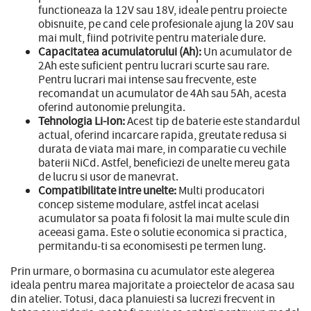
functioneaza la 12V sau 18V, ideale pentru proiecte
obisnuite, pe cand cele profesionale ajung la 20V sau
mai mult, fiind potrivite pentru materiale dure.
Capacitatea acumulatorului (Ah):
Un acumulator de
2Ah este suficient pentru lucrari scurte sau rare.
Pentru lucrari mai intense sau frecvente, este
recomandat un acumulator de 4Ah sau 5Ah, acesta
oferind autonomie prelungita.
Tehnologia Li-Ion:
Acest tip de baterie este standardul
actual, oferind incarcare rapida, greutate redusa si
durata de viata mai mare, in comparatie cu vechile
baterii NiCd. Astfel, beneficiezi de unelte mereu gata
de lucru si usor de manevrat.
Compatibilitate intre unelte:
Multi producatori
concep sisteme modulare, astfel incat acelasi
acumulator sa poata fi folosit la mai multe scule din
aceeasi gama. Este o solutie economica si practica,
permitandu-ti sa economisesti pe termen lung.
Prin urmare, o bormasina cu acumulator este alegerea
ideala pentru marea majoritate a proiectelor de acasa sau
din atelier. Totusi, daca planuiesti sa lucrezi frecvent in