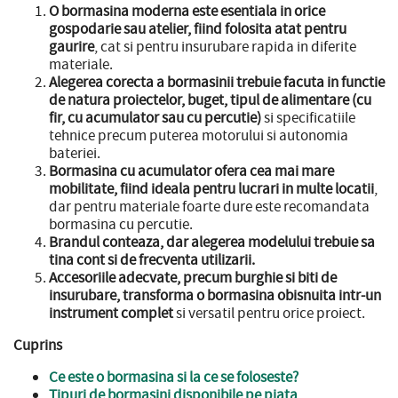
O bormasina moderna este esentiala in orice
gospodarie sau atelier, fiind folosita atat pentru
gaurire
, cat si pentru insurubare rapida in diferite
materiale.
Alegerea corecta a bormasinii trebuie facuta in functie
de natura proiectelor, buget, tipul de alimentare (cu
fir, cu acumulator sau cu percutie)
si specificatiile
tehnice precum puterea motorului si autonomia
bateriei.
Bormasina cu acumulator ofera cea mai mare
mobilitate, fiind ideala pentru lucrari in multe locatii
,
dar pentru materiale foarte dure este recomandata
bormasina cu percutie.
Brandul conteaza, dar alegerea modelului trebuie sa
tina cont si de frecventa utilizarii.
Accesoriile adecvate, precum burghie si biti de
insurubare, transforma o bormasina obisnuita intr-un
instrument complet
si versatil pentru orice proiect.
Cuprins
Ce este o bormasina si la ce se foloseste?
Tipuri de bormasini disponibile pe piata