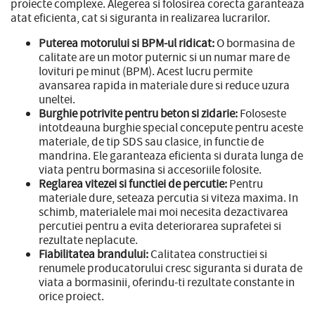
proiecte complexe. Alegerea si folosirea corecta garanteaza
atat eficienta, cat si siguranta in realizarea lucrarilor.
Puterea motorului si BPM-ul ridicat:
O bormasina de
calitate are un motor puternic si un numar mare de
lovituri pe minut (BPM). Acest lucru permite
avansarea rapida in materiale dure si reduce uzura
uneltei.
Burghie potrivite pentru beton si zidarie:
Foloseste
intotdeauna burghie special concepute pentru aceste
materiale, de tip SDS sau clasice, in functie de
mandrina. Ele garanteaza eficienta si durata lunga de
viata pentru bormasina si accesoriile folosite.
Reglarea vitezei si functiei de percutie:
Pentru
materiale dure, seteaza percutia si viteza maxima. In
schimb, materialele mai moi necesita dezactivarea
percutiei pentru a evita deteriorarea suprafetei si
rezultate neplacute.
Fiabilitatea brandului:
Calitatea constructiei si
renumele producatorului cresc siguranta si durata de
viata a bormasinii, oferindu-ti rezultate constante in
orice proiect.