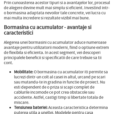
Prin cunoasterea acestor tipuri si a avantajelor lor, procesul
de alegere devine mult mai simplu si eficient. Investind intr-
o bormasina adaptata nevoilor tale concrete, vei lucra cu
mai multa incredere si rezultate vizibil mai bune.
Bormasina cu acumulator - avantaje si
caracteristici
Alegerea unei bormasini cu acumulator aduce numeroase
avantaje pentru utilizatorii moderni, fiind o optiune extrem
de flexibila si eficienta. In acest segment, vei descoperi
principalele beneficii si specificatii de care trebuie sa tii
cont.
Mobilitate:
O bormasina cu acumulator iti permite sa
lucrezi dintr-un colt al casei in altul, urcand pe scari
sau mutandu-te in gradina in functie de proiect. Nu
esti dependent de o priza si scapi complet de
cablurile incomode ce pot crea obstacole sau
accidente. Astfel, castigi timp si libertate totala de
miscare.
Tensiunea bateriei:
Aceasta caracteristica determina
puterea utila a uneltei. Modelele pentru casa