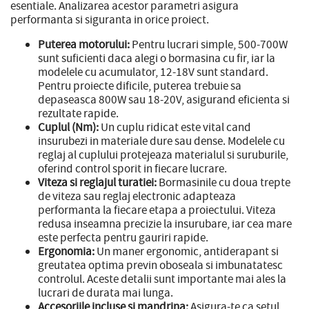
esentiale. Analizarea acestor parametri asigura
performanta si siguranta in orice proiect.
Puterea motorului:
Pentru lucrari simple, 500-700W
sunt suficienti daca alegi o bormasina cu fir, iar la
modelele cu acumulator, 12-18V sunt standard.
Pentru proiecte dificile, puterea trebuie sa
depaseasca 800W sau 18-20V, asigurand eficienta si
rezultate rapide.
Cuplul (Nm):
Un cuplu ridicat este vital cand
insurubezi in materiale dure sau dense. Modelele cu
reglaj al cuplului protejeaza materialul si suruburile,
oferind control sporit in fiecare lucrare.
Viteza si reglajul turatiei:
Bormasinile cu doua trepte
de viteza sau reglaj electronic adapteaza
performanta la fiecare etapa a proiectului. Viteza
redusa inseamna precizie la insurubare, iar cea mare
este perfecta pentru gauriri rapide.
Ergonomia:
Un maner ergonomic, antiderapant si
greutatea optima previn oboseala si imbunatatesc
controlul. Aceste detalii sunt importante mai ales la
lucrari de durata mai lunga.
Accesoriile incluse si mandrina:
Asigura-te ca setul