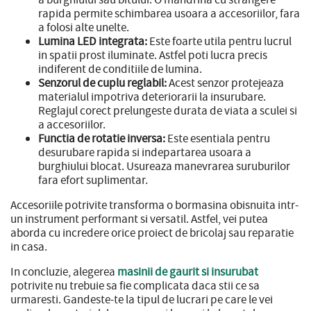
rapida permite schimbarea usoara a accesoriilor, fara
a folosi alte unelte.
Lumina LED integrata:
Este foarte utila pentru lucrul
in spatii prost iluminate. Astfel poti lucra precis
indiferent de conditiile de lumina.
Senzorul de cuplu reglabil:
Acest senzor protejeaza
materialul impotriva deteriorarii la insurubare.
Reglajul corect prelungeste durata de viata a sculei si
a accesoriilor.
Functia de rotatie inversa:
Este esentiala pentru
desurubare rapida si indepartarea usoara a
burghiului blocat. Usureaza manevrarea suruburilor
fara efort suplimentar.
Accesoriile potrivite transforma o bormasina obisnuita intr-
un instrument performant si versatil. Astfel, vei putea
aborda cu incredere orice proiect de bricolaj sau reparatie
in casa.
In concluzie, alegerea
masinii de gaurit si insurubat
potrivite nu trebuie sa fie complicata daca stii ce sa
urmaresti. Gandeste-te la tipul de lucrari pe care le vei