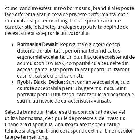
Atunci cand investesti intr-o bormasina, brandul ales poate
face diferenta atat in ceea ce priveste performanta, cat si
durabilitatea pe termen lung. Fiecare producator are
caracteristici distincte, iar alegerea potrivita depinde de
necesitatile si asteptarile utilizatorului.
Bormasina Dewalt
: Reprezinta o alegere de top
datorita durabilitatii, performantelor ridicate si
ergonomiei excelente. Un plus il aduce ecosistemul de
acumulatori 20V MAX, compatibil cu alte unelte din
aceeasi gama. Este potrivita atat pentru utilizatorii
casnici, cat si cei profesionisti.
Ryobi / Black+Decker
: Sunt variante accesibile, cu o
calitate acceptabila pentru bugete mai mici. Sunt
potrivite pentru utilizatorii care fac lucrari ocazionale
sau nu au nevoie de caracteristici avansate.
Selectia brandului trebuie sa tina cont de cat de des vei
utiliza bormasina, de tipurile de proiecte si de investitia
financiara disponibila. Analizeaza atent specificatiile
tehnice si alege un brand ce raspunde cel mai bine nevoilor
tale pe termen lung.