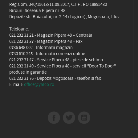
Reg.Com: J40/15613/11.09.2017, C.I.F.: RO 18895430
Birouri: Soseaua Pipera nr. 48
Depozit: str. Buiacului, nr. 2-14 (Logicor), Mogosoaia, Ilfov
Telefoane:
021 232 31 21
- Magazin Pipera 48 – Centrala
021 232 31 37
- Magazin Pipera 48 – Fax
0736 648 002
- Informatii magazin
0730 610 245
- Informatii comenzi online
021 232 31 47
- Service Pipera 48 - piese de schimb
021 232 31 49
- Service Pipera 48 - servicii "Door To Door"
produse in garantie
021 232 31 76
- Depozit Mogosoaia - telefon si fax
E-mail:
office@yalco.ro