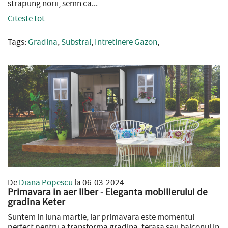
strapung norii, semn ca...
Citeste tot
Tags:
Gradina
,
Substral
,
Intretinere Gazon
,
De
Diana Popescu
la 06-03-2024
Primavara in aer liber - Eleganta mobilierului de
gradina Keter
Suntem in luna martie, iar primavara este momentul
perfect pentru a transforma gradina, terasa sau balconul in