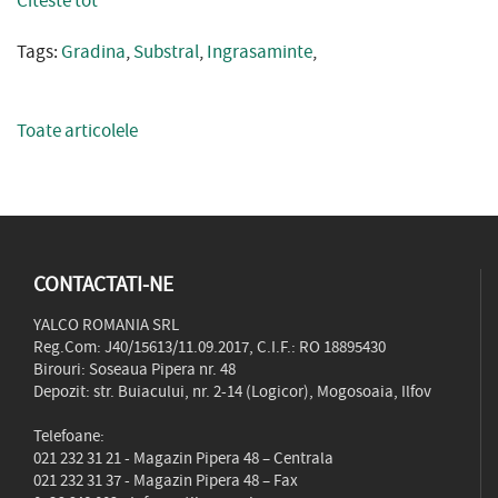
Citeste tot
Tags:
Gradina
,
Substral
,
Ingrasaminte
,
Toate articolele
CONTACTATI-NE
YALCO ROMANIA SRL
Reg.Com: J40/15613/11.09.2017, C.I.F.: RO 18895430
Birouri: Soseaua Pipera nr. 48
Depozit: str. Buiacului, nr. 2-14 (Logicor), Mogosoaia, Ilfov
Telefoane:
021 232 31 21
- Magazin Pipera 48 – Centrala
021 232 31 37
- Magazin Pipera 48 – Fax