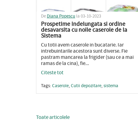
De
Diana Popescu
la 03-10-2023
Prospetime indelungata si ordine
desavarsita cu noile caserole de la
Sistema
Cu totii avem caserole in bucatarie. Iar
intrebuintarile acestora sunt diverse. Fie
pastram mancarea la frigider (sau ce a mai
ramas de la cina), fie...
Citeste tot
Tags:
Caserole
,
Cutii depozitare
,
sistema
Toate articolele