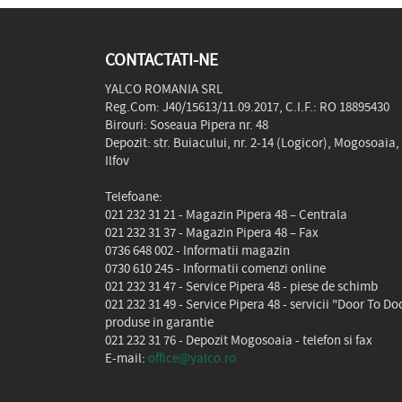
CONTACTATI-NE
YALCO ROMANIA SRL
Reg.Com: J40/15613/11.09.2017, C.I.F.: RO 18895430
Birouri: Soseaua Pipera nr. 48
Depozit: str. Buiacului, nr. 2-14 (Logicor), Mogosoaia,
Ilfov
Telefoane:
021 232 31 21
- Magazin Pipera 48 – Centrala
021 232 31 37
- Magazin Pipera 48 – Fax
0736 648 002
- Informatii magazin
0730 610 245
- Informatii comenzi online
021 232 31 47
- Service Pipera 48 - piese de schimb
021 232 31 49
- Service Pipera 48 - servicii "Door To Do
produse in garantie
021 232 31 76
- Depozit Mogosoaia - telefon si fax
E-mail:
office@yalco.ro