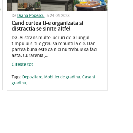
De
Diana Popescu
la 24-05-2023
Cand curtea ti-e organizata si
distractia se simte altfel
Da. Ai strans multe lucruri de-a lungul
timpului si ti-e greu sa renunti la ele. Dar
partea buna este ca nici nu trebuie sa faci
asta. Curatenia,...
Citeste tot
Tags:
Depozitare
,
Mobilier de gradina
,
Casa si
gradina
,