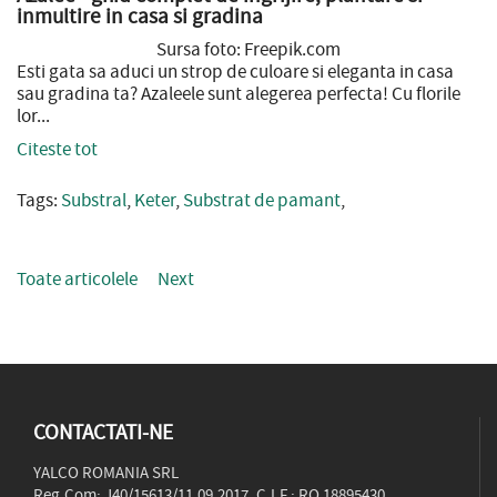
inmultire in casa si gradina
Sursa foto: Freepik.com
Esti gata sa aduci un strop de culoare si eleganta in casa
sau gradina ta? Azaleele sunt alegerea perfecta! Cu florile
lor...
Citeste tot
Tags:
Substral
,
Keter
,
Substrat de pamant
,
Toate articolele
Next
CONTACTATI-NE
YALCO ROMANIA SRL
Reg.Com: J40/15613/11.09.2017, C.I.F.: RO 18895430