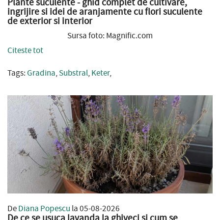
Plante suculente - ghid complet de cultivare,
ingrijire si idei de aranjamente cu flori suculente
de exterior si interior
Sursa foto: Magnific.com
Citeste tot
Tags:
Gradina
,
Substral
,
Keter
,
De
Diana Popescu
la 05-08-2026
De ce se usuca lavanda la ghiveci si cum se