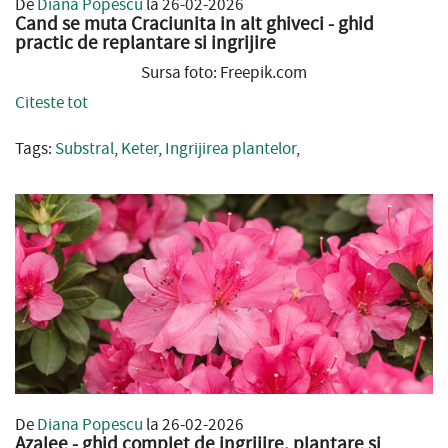
De
Diana Popescu
la 26-02-2026
Cand se muta Craciunita in alt ghiveci - ghid
practic de replantare si ingrijire
Sursa foto: Freepik.com
Citeste tot
Tags:
Substral
,
Keter
,
Ingrijirea plantelor
,
De
Diana Popescu
la 26-02-2026
Azalee - ghid complet de ingrijire, plantare si