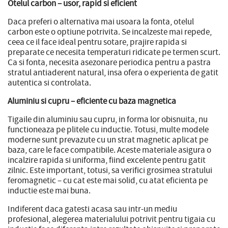
Otelul carbon – usor, rapid si eficient
Daca preferi o alternativa mai usoara la fonta, otelul
carbon este o optiune potrivita. Se incalzeste mai repede,
ceea ce il face ideal pentru sotare, prajire rapida si
preparate ce necesita temperaturi ridicate pe termen scurt.
Ca si fonta, necesita asezonare periodica pentru a pastra
stratul antiaderent natural, insa ofera o experienta de gatit
autentica si controlata.
Aluminiu si cupru – eficiente cu baza magnetica
Tigaile din aluminiu sau cupru, in forma lor obisnuita, nu
functioneaza pe plitele cu inductie. Totusi, multe modele
moderne sunt prevazute cu un strat magnetic aplicat pe
baza, care le face compatibile. Aceste materiale asigura o
incalzire rapida si uniforma, fiind excelente pentru gatit
zilnic. Este important, totusi, sa verifici grosimea stratului
feromagnetic – cu cat este mai solid, cu atat eficienta pe
inductie este mai buna.
Indiferent daca gatesti acasa sau intr-un mediu
profesional, alegerea materialului potrivit pentru tigaia cu