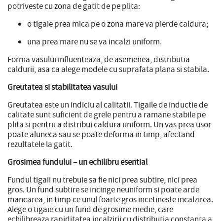
potriveste cu zona de gatit de pe plita:
o tigaie prea mica pe o zona mare va pierde caldura;
una prea mare nu se va incalzi uniform.
Forma vasului influenteaza, de asemenea, distributia
caldurii, asa ca alege modele cu suprafata plana si stabila.
Greutatea si stabilitatea vasului
Greutatea este un indiciu al calitatii. Tigaile de inductie de
calitate sunt suficient de grele pentru a ramane stabile pe
plita si pentru a distribui caldura uniform. Un vas prea usor
poate aluneca sau se poate deforma in timp, afectand
rezultatele la gatit.
Grosimea fundului – un echilibru esential
Fundul tigaii nu trebuie sa fie nici prea subtire, nici prea
gros. Un fund subtire se incinge neuniform si poate arde
mancarea, in timp ce unul foarte gros incetineste incalzirea.
Alege o tigaie cu un fund de grosime medie, care
echilibreaza rapiditatea incalzirii cu distributia constanta a