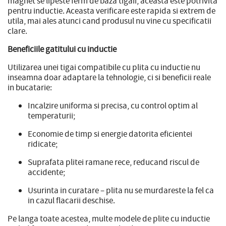
magnet se lipeste ferm de baza tigaii, aceasta este potrivita
pentru inductie. Aceasta verificare este rapida si extrem de
utila, mai ales atunci cand produsul nu vine cu specificatii
clare.
Beneficiile gatitului cu inductie
Utilizarea unei tigai compatibile cu plita cu inductie nu
inseamna doar adaptare la tehnologie, ci si beneficii reale
in bucatarie:
Incalzire uniforma si precisa, cu control optim al
temperaturii;
Economie de timp si energie datorita eficientei
ridicate;
Suprafata plitei ramane rece, reducand riscul de
accidente;
Usurinta in curatare – plita nu se murdareste la fel ca
in cazul flacarii deschise.
Pe langa toate acestea, multe modele de plite cu inductie