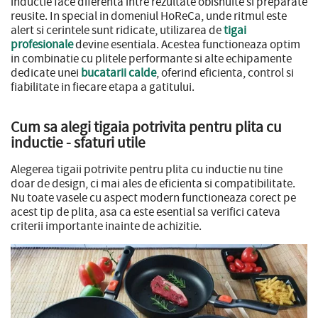
inductie face diferenta intre rezultate obisnuite si preparate
reusite. In special in domeniul HoReCa, unde ritmul este
alert si cerintele sunt ridicate, utilizarea de
tigai
profesionale
devine esentiala. Acestea functioneaza optim
in combinatie cu plitele performante si alte echipamente
dedicate unei
bucatarii calde
, oferind eficienta, control si
fiabilitate in fiecare etapa a gatitului.
Cum sa alegi tigaia potrivita pentru plita cu
inductie - sfaturi utile
Alegerea tigaii potrivite pentru plita cu inductie nu tine
doar de design, ci mai ales de eficienta si compatibilitate.
Nu toate vasele cu aspect modern functioneaza corect pe
acest tip de plita, asa ca este esential sa verifici cateva
criterii importante inainte de achizitie.