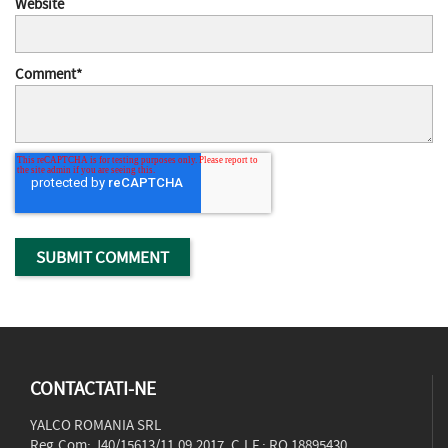
Website
Comment
*
CONTACTATI-NE
YALCO ROMANIA SRL
Reg.Com: J40/15613/11.09.2017, C.I.F.: RO 18895430