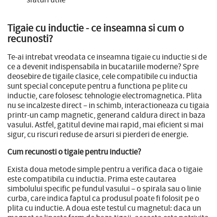
Tigaie cu inductie - ce inseamna si cum o
recunosti?
Te-ai intrebat vreodata ce inseamna tigaie cu inductie si de
ce a devenit indispensabila in bucatariile moderne? Spre
deosebire de tigaile clasice, cele compatibile cu inductia
sunt special concepute pentru a functiona pe plite cu
inductie, care folosesc tehnologie electromagnetica. Plita
nu se incalzeste direct – in schimb, interactioneaza cu tigaia
printr-un camp magnetic, generand caldura direct in baza
vasului. Astfel, gatitul devine mai rapid, mai eficient si mai
sigur, cu riscuri reduse de arsuri si pierderi de energie.
Cum recunosti o tigaie pentru inductie?
Exista doua metode simple pentru a verifica daca o tigaie
este compatibila cu inductia. Prima este cautarea
simbolului specific pe fundul vasului – o spirala sau o linie
curba, care indica faptul ca produsul poate fi folosit pe o
plita cu inductie. A doua este testul cu magnetul: daca un