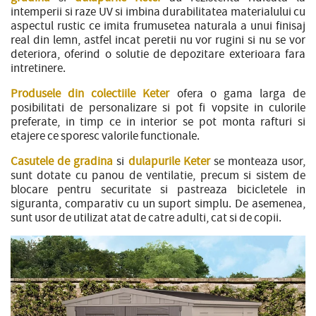
intemperii si raze UV si imbina durabilitatea materialului cu
aspectul rustic ce imita frumusetea naturala a unui finisaj
real din lemn, astfel incat peretii nu vor rugini si nu se vor
deteriora, oferind o solutie de depozitare exterioara fara
intretinere.
Produsele din colectiile Keter
ofera o gama larga de
posibilitati de personalizare si pot fi vopsite in culorile
preferate, in timp ce in interior se pot monta rafturi si
etajere ce sporesc valorile functionale.
Casutele de gradina
si
dulapurile Keter
se monteaza usor,
sunt dotate cu panou de ventilatie, precum si sistem de
blocare pentru securitate si pastreaza bicicletele in
siguranta, comparativ cu un suport simplu. De asemenea,
sunt usor de utilizat atat de catre adulti, cat si de copii.