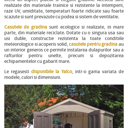
realizate din materiale trainice si rezistente la intemperii,
raze UV, umiditate, temperaturi foarte ridicate sau foarte
scazute si sunt prevazute cu podea si sistem de ventilatie.
Casutele de gradina
sunt ecologice si realizate, in mare
parte, din materiale reciclate. Dotate cu o singura usa sau
usi duble, constructie rezistenta la toate conditiile
meteorologice si acoperis solid,
casutele pentru gradina
au
un interior generos ce permite instalarea dulapurilor sau a
rafturilor pentru unelte, precum si depozitarea
echipamentelor cu gabarit mare.
Le regasesti
disponibile la Yalco
, intr-o gama variata de
modele, culori si dimensiuni.