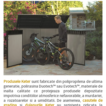
Produsele Keter
sunt fabricate din polipropilena de ultima
generatie, polirasina Duotech™ sau Evotech™, materiale de
inalta calitate ce protejeaza produsele depozitate
impotriva conditiilor atmosferice nefavorabile, a murdariei,
a rozatoarelor si a umiditatii. De asemenea,
casutele de
gradina
si
dulapurile Keter
au rezistenta ridicata la