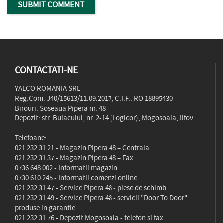
CONTACTATI-NE
YALCO ROMANIA SRL
Reg.Com: J40/15613/11.09.2017, C.I.F.: RO 18895430
Birouri: Soseaua Pipera nr. 48
Depozit: str. Buiacului, nr. 2-14 (Logicor), Mogosoaia, Ilfov
Telefoane:
021 232 31 21
- Magazin Pipera 48 – Centrala
021 232 31 37
- Magazin Pipera 48 – Fax
0736 648 002
- Informatii magazin
0730 610 245
- Informatii comenzi online
021 232 31 47
- Service Pipera 48 - piese de schimb
021 232 31 49
- Service Pipera 48 - servicii "Door To Door"
produse in garantie
021 232 31 76
- Depozit Mogosoaia - telefon si fax