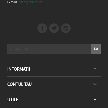
E-mail:
office@yalco.ro
INFORMATII

CONTUL TAU

UTILE
