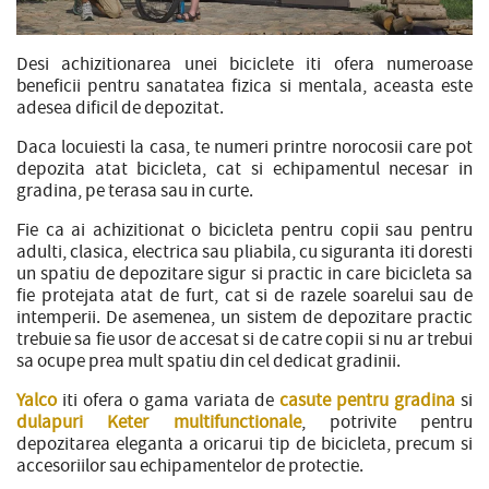
Desi achizitionarea unei biciclete iti ofera numeroase
beneficii pentru sanatatea fizica si mentala, aceasta este
adesea dificil de depozitat.
Daca locuiesti la casa, te numeri printre norocosii care pot
depozita atat bicicleta, cat si echipamentul necesar in
gradina, pe terasa sau in curte.
Fie ca ai achizitionat o bicicleta pentru copii sau pentru
adulti, clasica, electrica sau pliabila, cu siguranta iti doresti
un spatiu de depozitare sigur si practic in care bicicleta sa
fie protejata atat de furt, cat si de razele soarelui sau de
intemperii. De asemenea, un sistem de depozitare practic
trebuie sa fie usor de accesat si de catre copii si nu ar trebui
sa ocupe prea mult spatiu din cel dedicat gradinii.
Yalco
iti ofera o gama variata de
casute pentru gradina
si
dulapuri Keter multifunctionale
, potrivite pentru
depozitarea eleganta a oricarui tip de bicicleta, precum si
accesoriilor sau echipamentelor de protectie.