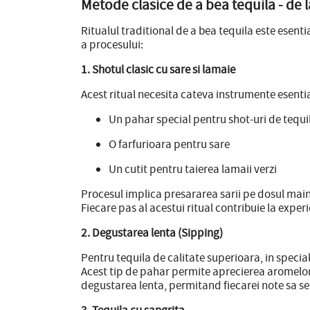
Metode clasice de a bea tequila - de l
Ritualul traditional de a bea tequila este esen
a procesului:
1. Shotul clasic cu sare si lamaie
Acest ritual necesita cateva instrumente esentia
Un pahar special pentru shot-uri de tequi
O farfurioara pentru sare
Un cutit pentru taierea lamaii verzi
Procesul implica presararea sarii pe dosul mainii
Fiecare pas al acestui ritual contribuie la expe
2. Degustarea lenta (Sipping)
Pentru tequila de calitate superioara, in specia
Acest tip de pahar permite aprecierea aromelor
degustarea lenta, permitand fiecarei note sa se 