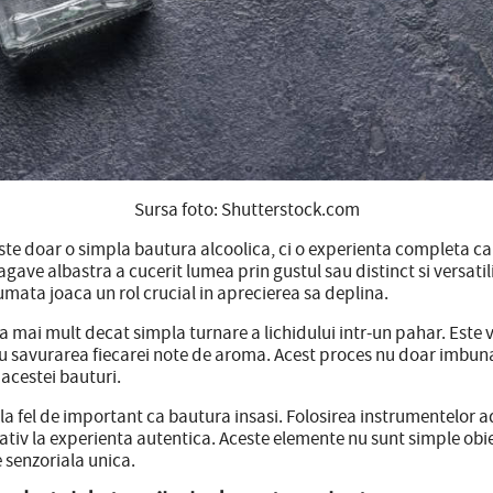
Sursa foto: Shutterstock.com
te doar o simpla bautura alcoolica, ci o experienta completa care
agave albastra a cucerit lumea prin gustul sau distinct si versati
sumata joaca un rol crucial in aprecierea sa deplina.
a mai mult decat simpla turnare a lichidului intr-un pahar. Este 
 cu savurarea fiecarei note de aroma. Acest proces nu doar imbuna
acestei bauturi.
 la fel de important ca bautura insasi. Folosirea instrumentelor a
iv la experienta autentica. Aceste elemente nu sunt simple obiecte
 senzoriala unica.