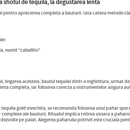
a shotul de tequila, la degustarea lenta
tial pentru aprecierea completa a bauturii. Iata cateva metode cl
le:
la, numit "caballito"
, lingerea acesteia, bautul tequilei dintr-o inghititura, urmat de 
rienta completa, iar folosirea corecta a instrumentelor asigura au
l tequila gold invechita, se recomanda folosirea unui pahar speci
 complexe ale bauturii. Ritualul implica rotirea usoara a paharu
dezvolte pe palat. Alegerea paharului potrivit este cruciala pentru