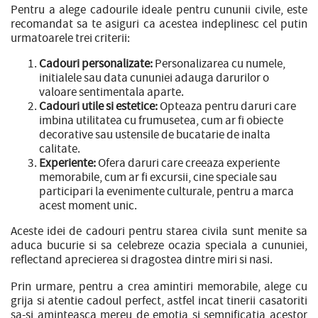
Pentru a alege cadourile ideale pentru cununii civile, este
recomandat sa te asiguri ca acestea indeplinesc cel putin
urmatoarele trei criterii:
Cadouri personalizate:
Personalizarea cu numele,
initialele sau data cununiei adauga darurilor o
valoare sentimentala aparte.
Cadouri utile si estetice:
Opteaza pentru daruri care
imbina utilitatea cu frumusetea, cum ar fi obiecte
decorative sau ustensile de bucatarie de inalta
calitate.
Experiente:
Ofera daruri care creeaza experiente
memorabile, cum ar fi excursii, cine speciale sau
participari la evenimente culturale, pentru a marca
acest moment unic.
Aceste idei de cadouri pentru starea civila sunt menite sa
aduca bucurie si sa celebreze ocazia speciala a cununiei,
reflectand aprecierea si dragostea dintre miri si nasi.
Prin urmare, pentru a crea amintiri memorabile, alege cu
grija si atentie cadoul perfect, astfel incat tinerii casatoriti
sa-si aminteasca mereu de emotia si semnificatia acestor