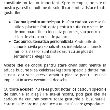
constituie un factor important. Spre exemplu, pe site-ul
nostru gasesti o multime de solutii care pot satisface toate
gusturile:
Cadouri pentru ambele parti
: Ofera cadouri care sa fie
utile si placute. Poti opta pentru o cutie cu o selectie
de bomboane fine, ciocolata gourmet, sau pentru o
sticla de vin cu un set de pahare.
Cadouri cu tematica personalizata
: Cadourile de
cununie civila personalizate cu initialele sau numele
mirilor si nasilor sunt niste daruri cu un plus de
sentiment si eleganta.
Aceste idei de cadou pentru stare civila sunt menite sa
aduca bucurie si sa celebreze legatura speciala dintre miri
si nasi, dar si sa creeze amintiri placute pentru toti cei
implicati in acest eveniment deosebit.
Cu toate acestea, nu te-ai putut hotari ce cadouri speciale
de cununie sa alegi? Pe site-ul nostru, poti gasi idei de
cadouri de cununie pentru toate gusturile si buzunarele,
care mai de care mai practice si utile in fiecare gospodarie.