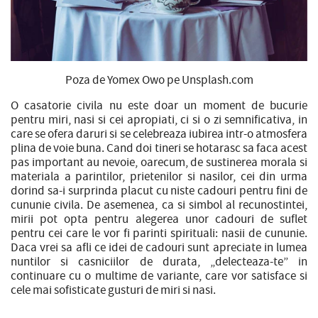
Poza de Yomex Owo pe Unsplash.com
O casatorie civila nu este doar un moment de bucurie
pentru miri, nasi si cei apropiati, ci si o zi semnificativa, in
care se ofera daruri si se celebreaza iubirea intr-o atmosfera
plina de voie buna. Cand doi tineri se hotarasc sa faca acest
pas important au nevoie, oarecum, de sustinerea morala si
materiala a parintilor, prietenilor si nasilor, cei din urma
dorind sa-i surprinda placut cu niste cadouri pentru fini de
cununie civila. De asemenea, ca si simbol al recunostintei,
mirii pot opta pentru alegerea unor cadouri de suflet
pentru cei care le vor fi parinti spirituali: nasii de cununie.
Daca vrei sa afli ce idei de cadouri sunt apreciate in lumea
nuntilor si casniciilor de durata, „delecteaza-te” in
continuare cu o multime de variante, care vor satisface si
cele mai sofisticate gusturi de miri si nasi.