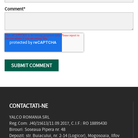
Comment
*
CONTACTATI-NE
YALCO ROMANIA SRL
Reg.Com: J40/15613/11.09.2017, C.I.F.: RO 18895430
Birouri: Soseaua Pipera nr. 48
Depozit: str. Buiacului, nr. 2-14 (Logicor), Mogosoaia, Ilfov