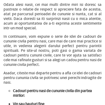
Odata alesi nasii, cei mai multi dintre miri isi doresc sa
pastreze o relatie de respect si apreciere fata de acestia,
atat pe parcursul perioadei de cununie si nunta, cat si al
vietii. Daca doresti sa iti surprinzi nasii cu o mica atentie,
acum ai oportunitatea de a-ti exprima aceste sentimente
intr-un mod special.
In continuare, vom expune o serie de idei de cadouri de
cununie civila pentru nasi, care mai de care mai practice si
utile, in vederea alegerii darului perfect pentru parintii
spirituali. Pe site-ul nostru, poti gasi o gama variata de
cadouri pentru cununii civile, care te vor ajuta sa satisfaci
cele mai rafinate gusturi si sa alegi un cadou pentru nasi de
cununie civila perfect.
Asadar, citeste mai departe pentru a afla ce idei de cadouri
pentru cununia civila se potrivesc unei perechi indragite de
nasi.
Cadouri pentru nasi de cununie civila din partea
mirilor:
Vin sau bauturi fine