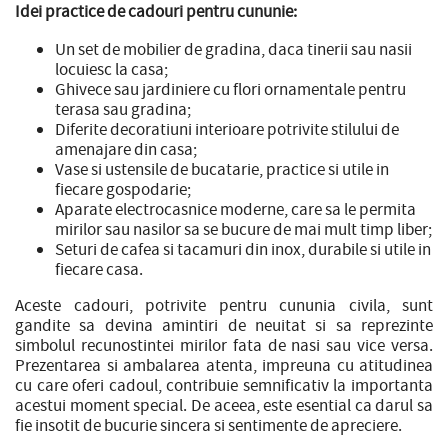
Idei practice de cadouri pentru cununie:
Un set de mobilier de gradina, daca tinerii sau nasii
locuiesc la casa;
Ghivece sau jardiniere cu flori ornamentale pentru
terasa sau gradina;
Diferite decoratiuni interioare potrivite stilului de
amenajare din casa;
Vase si ustensile de bucatarie, practice si utile in
fiecare gospodarie;
Aparate electrocasnice moderne, care sa le permita
mirilor sau nasilor sa se bucure de mai mult timp liber;
Seturi de cafea si tacamuri din inox, durabile si utile in
fiecare casa.
Aceste cadouri, potrivite pentru cununia civila, sunt
gandite sa devina amintiri de neuitat si sa reprezinte
simbolul recunostintei mirilor fata de nasi sau vice versa.
Prezentarea si ambalarea atenta, impreuna cu atitudinea
cu care oferi cadoul, contribuie semnificativ la importanta
acestui moment special. De aceea, este esential ca darul sa
fie insotit de bucurie sincera si sentimente de apreciere.