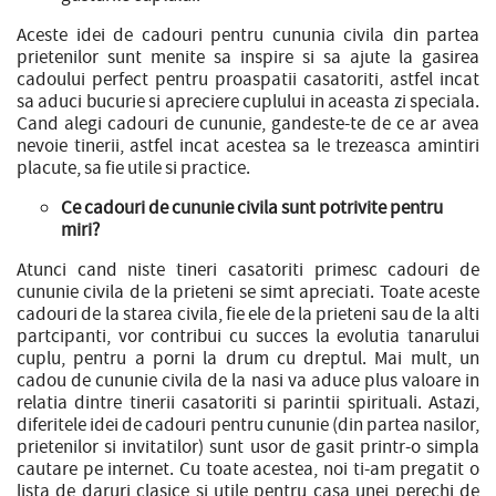
Aceste idei de cadouri pentru cununia civila din partea
prietenilor sunt menite sa inspire si sa ajute la gasirea
cadoului perfect pentru proaspatii casatoriti, astfel incat
sa aduci bucurie si apreciere cuplului in aceasta zi speciala.
Cand alegi cadouri de cununie, gandeste-te de ce ar avea
nevoie tinerii, astfel incat acestea sa le trezeasca amintiri
placute, sa fie utile si practice.
Ce cadouri de cununie civila sunt potrivite pentru
miri?
Atunci cand niste tineri casatoriti primesc cadouri de
cununie civila de la prieteni se simt apreciati. Toate aceste
cadouri de la starea civila, fie ele de la prieteni sau de la alti
partcipanti, vor contribui cu succes la evolutia tanarului
cuplu, pentru a porni la drum cu dreptul. Mai mult, un
cadou de cununie civila de la nasi va aduce plus valoare in
relatia dintre tinerii casatoriti si parintii spirituali. Astazi,
diferitele idei de cadouri pentru cununie (din partea nasilor,
prietenilor si invitatilor) sunt usor de gasit printr-o simpla
cautare pe internet. Cu toate acestea, noi ti-am pregatit o
lista de daruri clasice si utile pentru casa unei perechi de