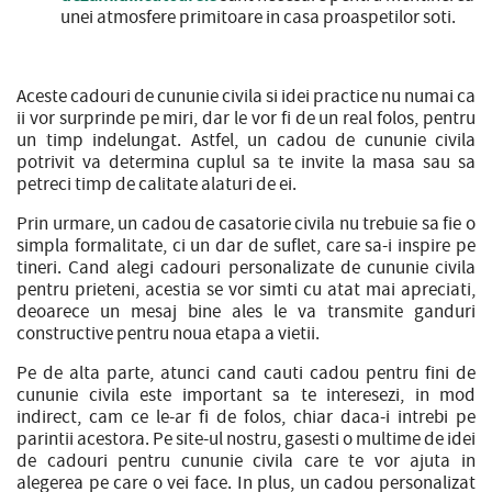
unei atmosfere primitoare in casa proaspetilor soti.
Aceste cadouri de cununie civila si idei practice nu numai ca
ii vor surprinde pe miri, dar le vor fi de un real folos, pentru
un timp indelungat. Astfel, un cadou de cununie civila
potrivit va determina cuplul sa te invite la masa sau sa
petreci timp de calitate alaturi de ei.
Prin urmare, un cadou de casatorie civila nu trebuie sa fie o
simpla formalitate, ci un dar de suflet, care sa-i inspire pe
tineri. Cand alegi cadouri personalizate de cununie civila
pentru prieteni, acestia se vor simti cu atat mai apreciati,
deoarece un mesaj bine ales le va transmite ganduri
constructive pentru noua etapa a vietii.
Pe de alta parte, atunci cand cauti cadou pentru fini de
cununie civila este important sa te interesezi, in mod
indirect, cam ce le-ar fi de folos, chiar daca-i intrebi pe
parintii acestora. Pe site-ul nostru, gasesti o multime de idei
de cadouri pentru cununie civila care te vor ajuta in
alegerea pe care o vei face. In plus, un cadou personalizat